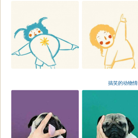
搞笑的动物情