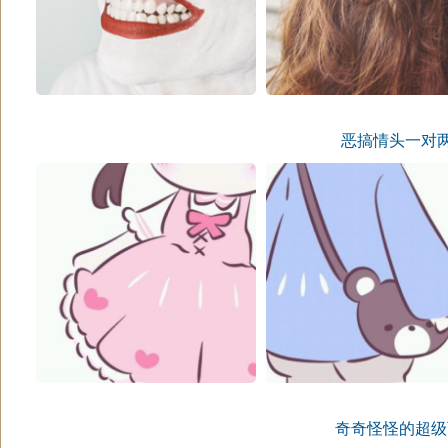
恶搞情头一对
奇奇怪怪的超级