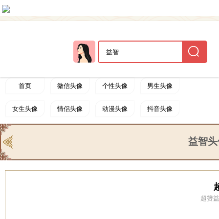
首页
微信头像
个性头像
男生头像
女生头像
情侣头像
动漫头像
抖音头像
卡通头像
可爱头像
搞笑头像
非主流头像
益智头
唯美头像
文字头像
帅哥头像
闺蜜头像
黑白头像
明星头像
游戏头像
欧美头像
超赞益
动态头像
益智
美女头像